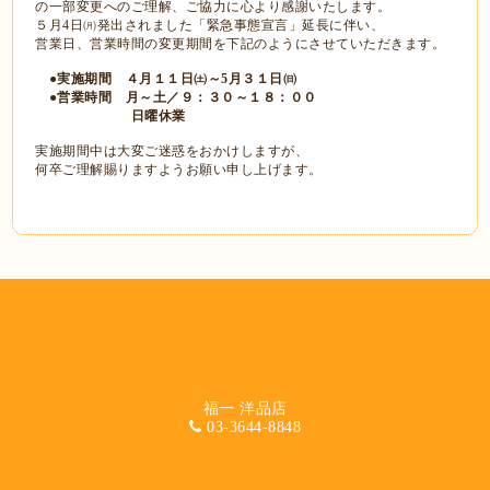
の一部変更へのご理解、ご協力に心より感謝いたします。
５月4日㈪発出されました「緊急事態宣言」延長に伴い、
営業日、営業時間の変更期間を下記のようにさせていただきます。
●実施期間 ４月１１日㈯～5月３１日㈰
●営業時間 月～土／９：３０～１８：００
日曜休業
実施期間中は大変ご迷惑をおかけしますが、
何卒ご理解賜りますようお願い申し上げます。
福一 洋品店
03-3644-8848